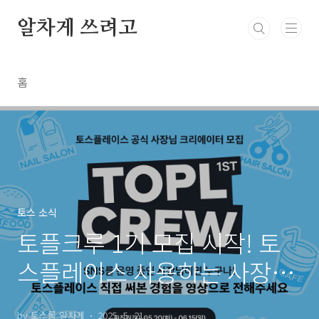
본문 바로가기
알차게 쓰려고
홈
토스 소식
토플크루 1기 모집 시작! 토
스플레이스 사용하는 사장님
이라면 지금 바로 도전하세요
by 토스를 알차게
2025. 5. 21.